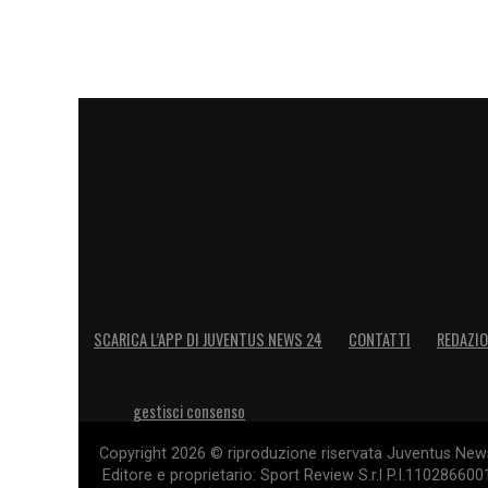
SCARICA L’APP DI JUVENTUS NEWS 24
CONTATTI
REDAZI
gestisci consenso
Copyright 2026 © riproduzione riservata Juventus News 
Editore e proprietario: Sport Review S.r.l P.I.11028660