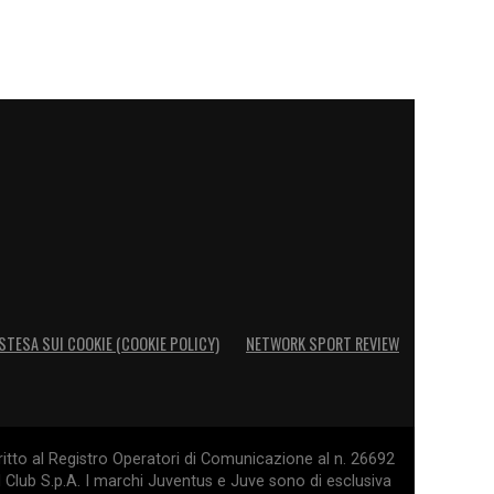
STESA SUI COOKIE (COOKIE POLICY)
NETWORK SPORT REVIEW
itto al Registro Operatori di Comunicazione al n. 26692
l Club S.p.A. I marchi Juventus e Juve sono di esclusiva