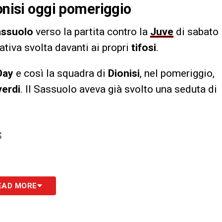
ionisi oggi pomeriggio
assuolo
verso la partita contro la
Juve
di sabato
iativa svolta davanti ai propri
tifosi
.
Day
e così la squadra di
Dionisi
, nel pomeriggio,
verdi
. Il Sassuolo aveva già svolto una seduta di
S
EAD MORE