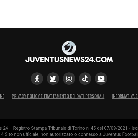
ONE
PRIVACY POLICY E TRATTAMENTO DEI DATI PERSONALI
INFORMATIVA E
24 – Registro Stampa Tribunale di Torino n. 45 del 07/09/2021 - Iscr
014 Sito non ufficiale, non autorizzato o connesso a Juventus Footbal