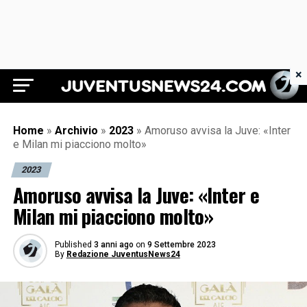
×
Juventus News 24
Home
»
Archivio
»
2023
»
Amoruso avvisa la Juve: «Inter
e Milan mi piacciono molto»
2023
Amoruso avvisa la Juve: «Inter e
Milan mi piacciono molto»
Published
3 anni ago
on
9 Settembre 2023
By
Redazione JuventusNews24