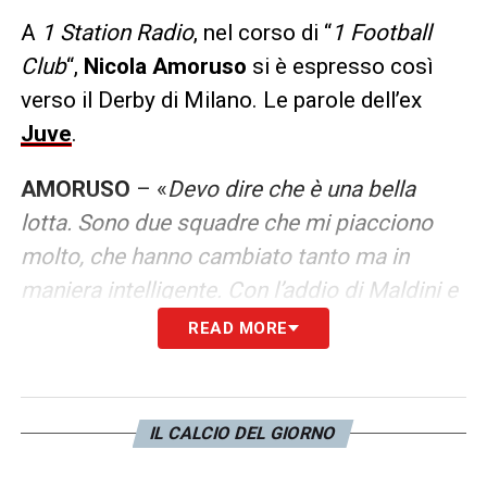
A
1 Station Radio
, nel corso di “
1 Football
Club
“,
Nicola Amoruso
si è espresso così
verso il Derby di Milano. Le parole dell’ex
Juve
.
AMORUSO
– «
Devo dire che è una bella
lotta. Sono due squadre che mi piacciono
molto, che hanno cambiato tanto ma in
maniera intelligente. Con l’addio di Maldini e
Massara si pensava ad un Milan in difficoltà;
READ MORE
invece, il club ha lavorato davvero bene.
L’Inter, invece, sembra essere partita molto
bene e con le idee chiare
».
IL CALCIO DEL GIORNO