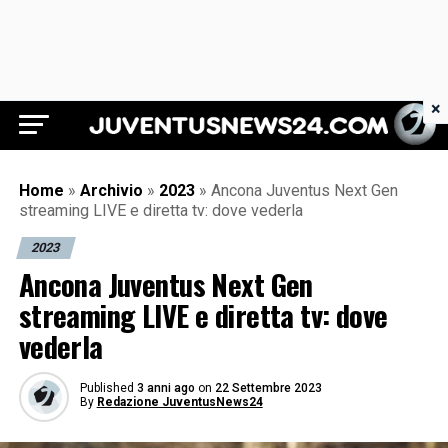
×
Juventus News 24
Home
»
Archivio
»
2023
»
Ancona Juventus Next Gen
streaming LIVE e diretta tv: dove vederla
2023
Ancona Juventus Next Gen
streaming LIVE e diretta tv: dove
vederla
Published
3 anni ago
on
22 Settembre 2023
By
Redazione JuventusNews24