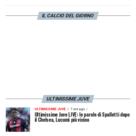
Il match è in programma
sabato 23
IL CALCIO DEL GIORNO
settembre alle ore 20.45
ed è visibile in
diretta tv
su Sky Sport (canale 253 e 201) e
in
streaming
su Now Tv e su Sky Go.
LA PLAYLIST DELLE NOSTRE TOP NEWS
ULTIMISSIME JUVE
ULTIMISSIME JUVE
7 ore ago
Ultimissime Juve LIVE: le parole di Spalletti dopo
il Chelsea, Lucumì più vicino