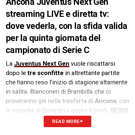
Ancona Juventus Next Gen
streaming LIVE e diretta tv:
dove vederla, con la sfida valida
per la quinta giornata del
campionato di Serie C
La
Juventus Next Gen
vuole riscattarsi
dopo le
tre sconfitte
in altrettante partite
che hanno reso l’inizio di stagione altamente
in salita. Bianconeri di Brambilla che ci
proveranno già nella trasferta di
Ancona
, con
la squadra di Donadel a quota 4 punti.
SEGUI
ANCONA JUVENTUS NEXT GEN LIVE SU
READ MORE
JUVENTUSNEWS24