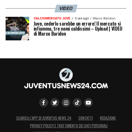
VIDEO
CALCIOMERCATO JUVE
5 ore ago
Marco Baridon
Juve, cederlo sarebbe un errore! Il mercato si
infiamma, tre nomi caldissimi – Upload | VIDEO
di Marco Baridon
SCARICA L’APP DI JUVENTUS NEWS 24
CONTATTI
REDAZIONE
PRIVACY POLICY E TRATTAMENTO DEI DATI PERSONALI