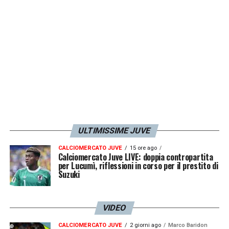
ma le sue
condizioni
sono da valutare.
LA PLAYLIST DELLE NOSTRE TOP NEWS
ULTIMISSIME JUVE
CALCIOMERCATO JUVE
15 ore ago
Calciomercato Juve LIVE: doppia contropartita
per Lucumì, riflessioni in corso per il prestito di
Suzuki
VIDEO
CALCIOMERCATO JUVE
2 giorni ago
Marco Baridon