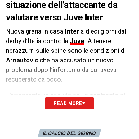
situazione dell’attaccante da
valutare verso Juve Inter
Nuova grana in casa
Inter
a dieci giorni dal
derby d’Italia contro la
Juve
. A tenere i
nerazzurri sulle spine sono le condizioni di
Arnautovic
che ha accusato un nuovo
problema dopo l’infortunio da cui aveva
recuperato da poco.
L’attaccante, in seguito ad un
contrasto
al
READ MORE
minuto 86′, è
rimasto a terra
nel corso della
partita tra l’
Estonia
e la sua
Austria
. Il
giocatore è riuscito a
giocare fino alla fine
della partita
dopo le cure dello staff medico,
IL CALCIO DEL GIORNO