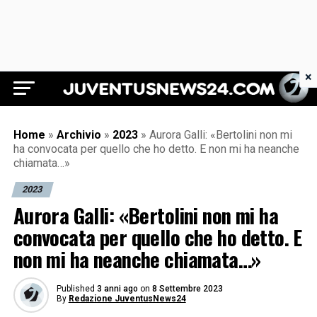
×
Juventus News 24
Home
»
Archivio
»
2023
»
Aurora Galli: «Bertolini non mi
ha convocata per quello che ho detto. E non mi ha neanche
chiamata…»
2023
Aurora Galli: «Bertolini non mi ha
convocata per quello che ho detto. E
non mi ha neanche chiamata…»
Published
3 anni ago
on
8 Settembre 2023
By
Redazione JuventusNews24