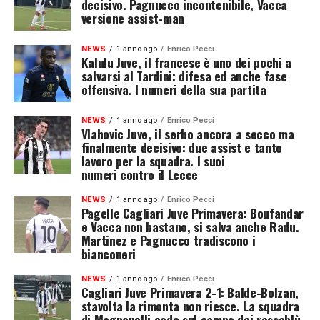
decisivo. Pagnucco incontenibile, Vacca
versione assist-man
NEWS
1 anno ago
Enrico Pecci
Kalulu Juve, il francese è uno dei pochi a
salvarsi al Tardini: difesa ed anche fase
offensiva. I numeri della sua partita
NEWS
1 anno ago
Enrico Pecci
Vlahovic Juve, il serbo ancora a secco ma
finalmente decisivo: due assist e tanto
lavoro per la squadra. I suoi
numeri contro il Lecce
NEWS
1 anno ago
Enrico Pecci
Pagelle Cagliari Juve Primavera: Boufandar
e Vacca non bastano, si salva anche Radu.
Martinez e Pagnucco tradiscono i
bianconeri
NEWS
1 anno ago
Enrico Pecci
Cagliari Juve Primavera 2-1: Balde-Bolzan,
stavolta la rimonta non riesce. La squadra
di Magnanelli cade sul campo dei rossoblù