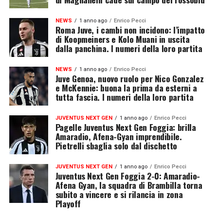
NEWS
1 anno ago
Enrico Pecci
Roma Juve, i cambi non incidono: l’impatto
di Koopmeiners e Kolo Muani in uscita
dalla panchina. I numeri della loro partita
NEWS
1 anno ago
Enrico Pecci
Juve Genoa, nuovo ruolo per Nico Gonzalez
e McKennie: buona la prima da esterni a
tutta fascia. I numeri della loro partita
JUVENTUS NEXT GEN
1 anno ago
Enrico Pecci
Pagelle Juventus Next Gen Foggia: brilla
Amaradio, Afena-Gyan imprendibile.
Pietrelli sbaglia solo dal dischetto
JUVENTUS NEXT GEN
1 anno ago
Enrico Pecci
Juventus Next Gen Foggia 2-0: Amaradio-
Afena Gyan, la squadra di Brambilla torna
subito a vincere e si rilancia in zona
Playoff