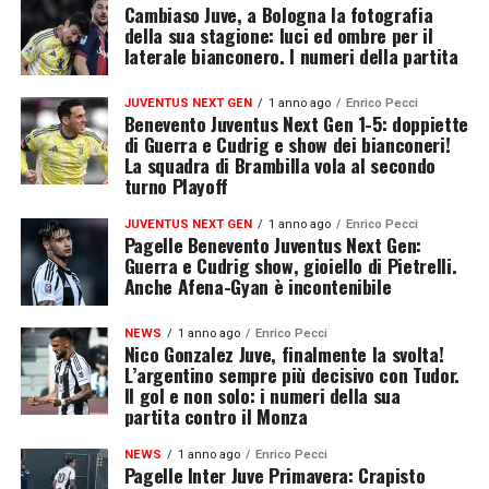
Cambiaso Juve, a Bologna la fotografia
della sua stagione: luci ed ombre per il
laterale bianconero. I numeri della partita
JUVENTUS NEXT GEN
1 anno ago
Enrico Pecci
Benevento Juventus Next Gen 1-5: doppiette
di Guerra e Cudrig e show dei bianconeri!
La squadra di Brambilla vola al secondo
turno Playoff
JUVENTUS NEXT GEN
1 anno ago
Enrico Pecci
Pagelle Benevento Juventus Next Gen:
Guerra e Cudrig show, gioiello di Pietrelli.
Anche Afena-Gyan è incontenibile
NEWS
1 anno ago
Enrico Pecci
Nico Gonzalez Juve, finalmente la svolta!
L’argentino sempre più decisivo con Tudor.
Il gol e non solo: i numeri della sua
partita contro il Monza
NEWS
1 anno ago
Enrico Pecci
Pagelle Inter Juve Primavera: Crapisto