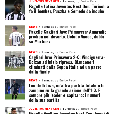
JUVENTUS NEXT GEN
1 anno ago
Enrico Pecci
Pagelle Latina Juventus Next Gen: Turicchia
fa il bomber, Puczka e Semedo da incubo
NEWS
1 anno ago
Enrico Pecci
Pagelle Cagliari Juve Primavera: Amaradio
predica nel deserto. Delude Vacca, dubbi
su Martinez
NEWS
1 anno ago
Enrico Pecci
Cagliari Juve Primavera 2-0: Vinciguerra-
Bolzan ad inizio ripresa. Bianconeri
eliminati dalla Coppa Italia ad un passo
dalla finale
NEWS
1 anno ago
Enrico Pecci
Locatelli Juve, un’altra partita totale e lo
zampino sulla grande azione dell’1-0. È
sempre più leader e capitano: i numeri
della sua partita
JUVENTUS NEXT GEN
1 anno ago
Enrico Pecci
Pagelle Avellino Juventus Next Gen: lampi di