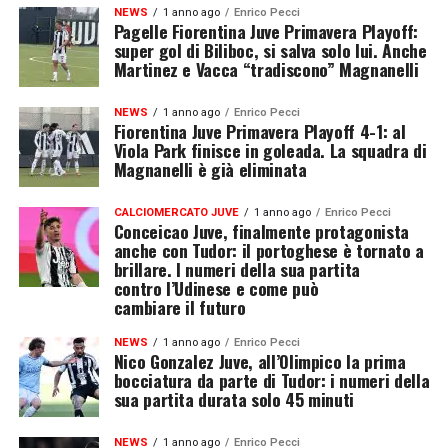
NEWS
1 anno ago
Enrico Pecci
Pagelle Fiorentina Juve Primavera Playoff:
super gol di Biliboc, si salva solo lui. Anche
Martinez e Vacca “tradiscono” Magnanelli
NEWS
1 anno ago
Enrico Pecci
Fiorentina Juve Primavera Playoff 4-1: al
Viola Park finisce in goleada. La squadra di
Magnanelli è già eliminata
CALCIOMERCATO JUVE
1 anno ago
Enrico Pecci
Conceicao Juve, finalmente protagonista
anche con Tudor: il portoghese è tornato a
brillare. I numeri della sua partita
contro l’Udinese e come può
cambiare il futuro
NEWS
1 anno ago
Enrico Pecci
Nico Gonzalez Juve, all’Olimpico la prima
bocciatura da parte di Tudor: i numeri della
sua partita durata solo 45 minuti
NEWS
1 anno ago
Enrico Pecci