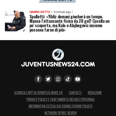
HANNO DETTO
4 minuti ago
Spalletti: «Yildiz domani giocherà un tempo.
Manca l’attaccante fisico da 20 gol? Casella un
po’ scoperta, ma Kolo e Alajbegovic insieme
possono farne di più»
SCARICA L’APP DI JUVENTUS NEWS 24
CONTATTI
REDAZIONE
PRIVACY POLICY E TRATTAMENTO DEI DATI PERSONALI
INFORMATIVA ESTESA SUI COOKIE (COOKIE POLICY)
NETWORK SPORT REVIEW