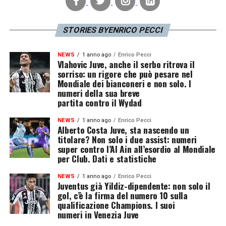
STORIES BYENRICO PECCI
NEWS
1 anno ago
Enrico Pecci
Vlahovic Juve, anche il serbo ritrova il
sorriso: un rigore che può pesare nel
Mondiale dei bianconeri e non solo. I
numeri della sua breve
partita contro il Wydad
NEWS
1 anno ago
Enrico Pecci
Alberto Costa Juve, sta nascendo un
titolare? Non solo i due assist: numeri
super contro l’Al Ain all’esordio al Mondiale
per Club. Dati e statistiche
NEWS
1 anno ago
Enrico Pecci
Juventus già Yildiz-dipendente: non solo il
gol, c’è la firma del numero 10 sulla
qualificazione Champions. I suoi
numeri in Venezia Juve