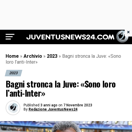
×
Juventus News 24
Home
»
Archivio
»
2023
»
Bagni stronca la Juve: «Sono
loro l’anti-Inter»
2023
Bagni stronca la Juve: «Sono loro
l’anti-Inter»
Published
3 anni ago
on
7 Novembre 2023
By
Redazione JuventusNews24