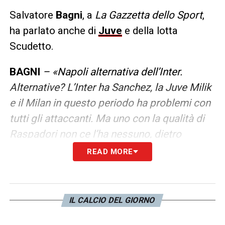
Salvatore
Bagni
, a
La Gazzetta dello Sport
,
ha parlato anche di
Juve
e della lotta
Scudetto.
BAGNI
– «Napoli alternativa dell’Inter.
Alternative? L’Inter ha Sanchez, la Juve Milik
e il Milan in questo periodo ha problemi con
tutti gli attaccanti. Ma uno con la qualità di
Raspadori non ce l’ha nessuno, dietro
Osimhen. E non dimentichiamo che c’è
READ MORE
anche Simeone».
LA PLAYLIST DELLE NOSTRE TOP NEWS
IL CALCIO DEL GIORNO