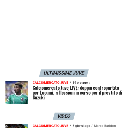
Non so se sono pronto perché non spetta a
me giudicarlo. Penso che ci saranno degli
step da fare, alcuni lo hanno fatto, altri no,
ma il mio step giusto in questo momento è
l’Empoli: sono felice di essere qui e lavorare
in azzurro»
.
LA PLAYLIST DELLE NOSTRE TOP NEWS
ULTIMISSIME JUVE
CALCIOMERCATO JUVE
19 ore ago
Calciomercato Juve LIVE: doppia contropartita
per Lucumì, riflessioni in corso per il prestito di
Suzuki
VIDEO
CALCIOMERCATO JUVE
3 giorni ago
Marco Baridon