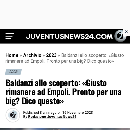
×
Juventus News 24
Home
»
Archivio
»
2023
»
Baldanzi allo scoperto: «Giusto
rimanere ad Empoli. Pronto per una big? Dico questo»
2023
Baldanzi allo scoperto: «Giusto
rimanere ad Empoli. Pronto per una
big? Dico questo»
Published
3 anni ago
on
16 Novembre 2023
By
Redazione JuventusNews24