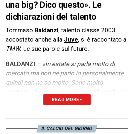
una big? Dico questo». Le
dichiarazioni del talento
Tommaso
Baldanzi
, talento classe 2003
accostato anche alla
Juve
, si è raccontato a
TMW
. Le sue parole sul futuro.
BALDANZI
– «In estate si parla molto di
mercato ma non ne parlo io personalmente
quindi non ne so molto. Sono molto
contento di essere rimasto qui a Empoli, mi
READ MORE
ha fatto molto piacere continuare a far parte
di questa società Sono molto felice di
essere qui e voglio raggiungere gli obiettivi
che ci siamo prefissati. Pronto per una big?
IL CALCIO DEL GIORNO