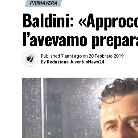
PRIMAVERA
Baldini: «Approcc
l’avevamo prepar
Published
7 anni ago
on
20 Febbraio 2019
By
Redazione JuventusNews24