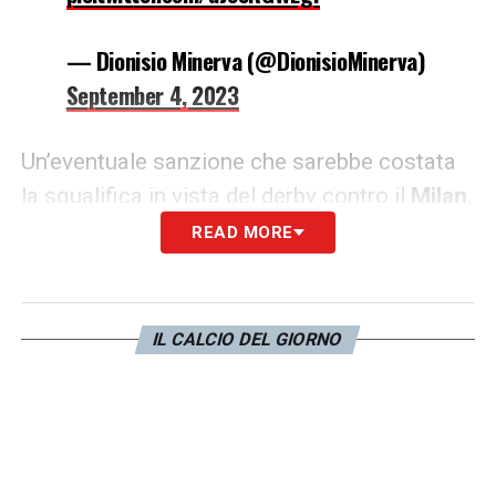
— Dionisio Minerva (@DionisioMinerva)
September 4, 2023
Un’eventuale sanzione che sarebbe costata
la squalifica in vista del derby contro il
Milan
.
READ MORE
LA PLAYLIST DELLE NOSTRE TOP NEWS
IL CALCIO DEL GIORNO