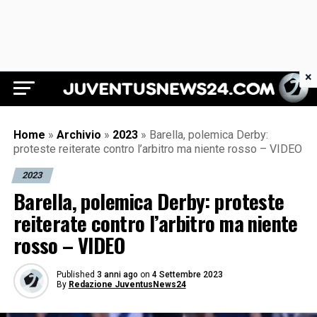
×
Juventus News 24
Home
»
Archivio
»
2023
»
Barella, polemica Derby:
proteste reiterate contro l’arbitro ma niente rosso – VIDEO
2023
Barella, polemica Derby: proteste
reiterate contro l’arbitro ma niente
rosso – VIDEO
Published
3 anni ago
on
4 Settembre 2023
By
Redazione JuventusNews24