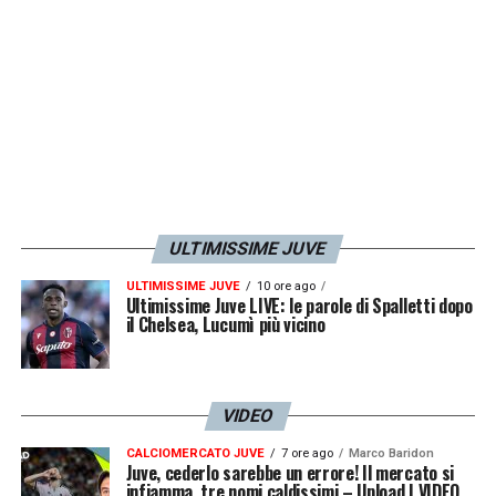
perfetto in area che
Barillà
insacca sul palo
più vicino alla destra del portiere fermando la
Juve
sul pareggio.
LA PLAYLIST DELLE NOSTRE TOP NEWS
ULTIMISSIME JUVE
ULTIMISSIME JUVE
10 ore ago
Ultimissime Juve LIVE: le parole di Spalletti dopo
il Chelsea, Lucumì più vicino
VIDEO
CALCIOMERCATO JUVE
7 ore ago
Marco Baridon
Juve, cederlo sarebbe un errore! Il mercato si
infiamma, tre nomi caldissimi – Upload | VIDEO