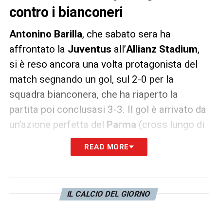
contro i bianconeri
Antonino Barilla
, che sabato sera ha
affrontato la
Juventus
all’
Allianz Stadium
,
si è reso ancora una volta protagonista del
match segnando un gol, sul 2-0 per la
squadra bianconera, che ha riaperto la
partita poi conclusasi 3-3. Il gol è arrivato da
un’azione perfetta del
Parma
(cross lungo di
Kucka
verso l’area e
Barillà
che insacca di
READ MORE
testa sul secondo palo), che ha sfruttato le
difficoltà della difesa bianconera. Un’azione
molto simile al suo primo gol contro la
Juve
IL CALCIO DEL GIORNO
del 26 aprile 2009,
allora in amaranto, in un
Reggina-Juventus
. Anche allora un cross