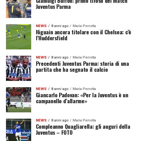
Gianluigi Buffon: primo tifoso del match
Juventus Parma
NEWS
8 anni ago
Maria Perrotta
Higuain ancora titolare con il Chelsea: c’è
l’Huddersfield
NEWS
8 anni ago
Maria Perrotta
Precedenti Juventus Parma: storia di una
partita che ha segnato il calcio
NEWS
8 anni ago
Maria Perrotta
Giancarlo Padovan: «Per la Juventus è un
campanello d’allarme»
NEWS
8 anni ago
Maria Perrotta
Compleanno Quagliarella: gli auguri della
Juventus – FOTO