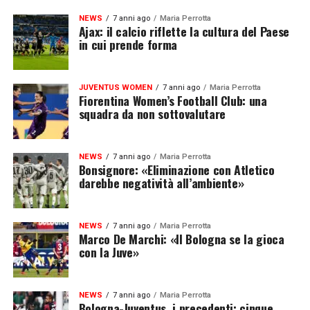
NEWS
7 anni ago
Maria Perrotta
Ajax: il calcio riflette la cultura del Paese
in cui prende forma
JUVENTUS WOMEN
7 anni ago
Maria Perrotta
Fiorentina Women’s Football Club: una
squadra da non sottovalutare
NEWS
7 anni ago
Maria Perrotta
Bonsignore: «Eliminazione con Atletico
darebbe negatività all’ambiente»
NEWS
7 anni ago
Maria Perrotta
Marco De Marchi: «Il Bologna se la gioca
con la Juve»
NEWS
7 anni ago
Maria Perrotta
Bologna-Juventus, i precedenti: cinque