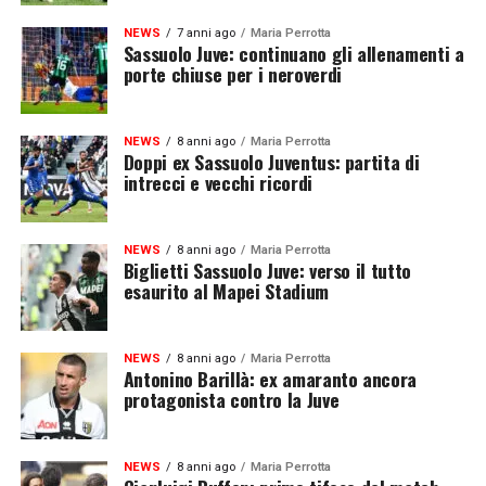
NEWS
7 anni ago
Maria Perrotta
Sassuolo Juve: continuano gli allenamenti a
porte chiuse per i neroverdi
NEWS
8 anni ago
Maria Perrotta
Doppi ex Sassuolo Juventus: partita di
intrecci e vecchi ricordi
NEWS
8 anni ago
Maria Perrotta
Biglietti Sassuolo Juve: verso il tutto
esaurito al Mapei Stadium
NEWS
8 anni ago
Maria Perrotta
Antonino Barillà: ex amaranto ancora
protagonista contro la Juve
NEWS
8 anni ago
Maria Perrotta