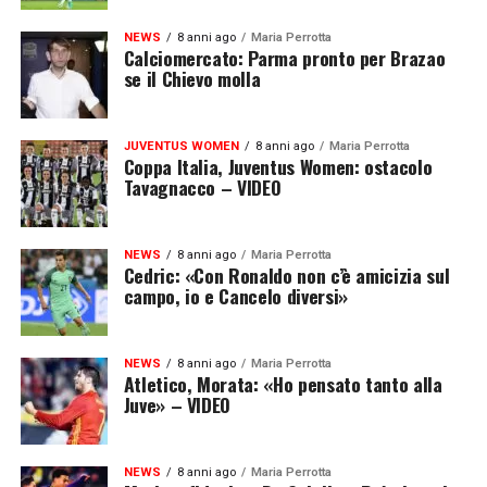
NEWS
8 anni ago
Maria Perrotta
Calciomercato: Parma pronto per Brazao
se il Chievo molla
JUVENTUS WOMEN
8 anni ago
Maria Perrotta
Coppa Italia, Juventus Women: ostacolo
Tavagnacco – VIDEO
NEWS
8 anni ago
Maria Perrotta
Cedric: «Con Ronaldo non c’è amicizia sul
campo, io e Cancelo diversi»
NEWS
8 anni ago
Maria Perrotta
Atletico, Morata: «Ho pensato tanto alla
Juve» – VIDEO
NEWS
8 anni ago
Maria Perrotta