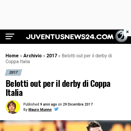
×
Juventus News 24
Home
»
Archivio
»
2017
»
Belotti out per il derby di
Coppa Italia
2017
Belotti out per il derby di Coppa
Italia
Published
9 anni ago
on
29 Dicembre 2017
By
Mauro Munno