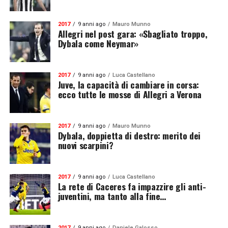
2017
9 anni ago
Mauro Munno
Allegri nel post gara: «Sbagliato troppo,
Dybala come Neymar»
2017
9 anni ago
Luca Castellano
Juve, la capacità di cambiare in corsa:
ecco tutte le mosse di Allegri a Verona
2017
9 anni ago
Mauro Munno
Dybala, doppietta di destro: merito dei
nuovi scarpini?
2017
9 anni ago
Luca Castellano
La rete di Caceres fa impazzire gli anti-
juventini, ma tanto alla fine…
2017
9 anni ago
Daniele Galosso