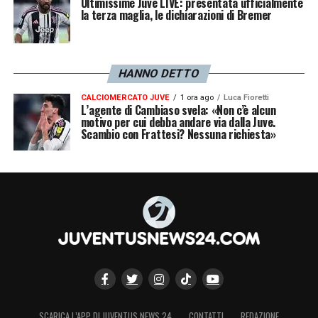
Ultimissime Juve LIVE: presentata ufficialmente
la terza maglia, le dichiarazioni di Bremer
HANNO DETTO
CALCIOMERCATO JUVE
1 ora ago
Luca Fioretti
L’agente di Cambiaso svela: «Non c’è alcun
motivo per cui debba andare via dalla Juve.
Scambio con Frattesi? Nessuna richiesta»
SCARICA L’APP DI JUVENTUS NEWS 24
CONTATTI
REDAZIONE