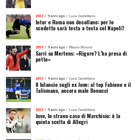
2017
9 anni ago
Luca Castellano
Inter e Roma non decollano: per lo
scudetto sarà testa a testa col Napoli?
2017
9 anni ago
Mauro Munno
Sarri su Mertens: «Rigore? L’ha presa di
petto»
2017
9 anni ago
Luca Castellano
Il bilancio sugli ex Juve: al top Fabione e il
Talismano, ancora male Bonucci
2017
9 anni ago
Luca Castellano
Juve, lo strano caso di Marchisio: è la
quinta scelta di Allegri