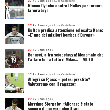
2017
9 anni ago
Luca Castellano
Riecco Dybala: contro l’Hellas per tornare
la vera Joya
2017
9 anni ago
Luca Castellano
Buffon predica attenzione ed esalta Kane:
«E’ uno dei migliori bomber d’Europa»
2017
9 anni ago
Bonucci, altra sciocchezza! Menomale che
l’affare lo ha fatto il Milan… – VIDEO
2017
9 anni ago
Luca Castellano
Allegri su Pjaca: «Ipotesi prestito?
Valuteremo con il ragazzo»
2017
9 anni ago
Massimo Storgato: «Allenare è stato
sempre il mio vero obiettivo»