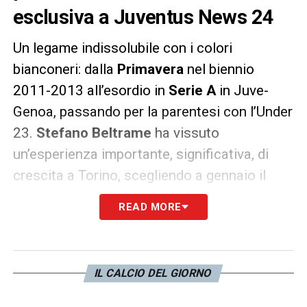
esclusiva a Juventus News 24
Un legame indissolubile con i colori
bianconeri: dalla
Primavera
nel biennio
2011-2013 all’esordio in
Serie A
in Juve-
Genoa, passando per la parentesi con l’Under
23.
Stefano Beltrame
ha vissuto
un’esperienza importante, significativa, di
crescita a Torino, scegliendo a gennaio il
Cska Sofia per proseguire la sua carriera. A
READ MORE
nominare
la Vecchia Signora, però,
l’attaccante classe ’93 reagisce così…
LEGGI
L’INTERVISTA ESCLUSIVA INTEGRALE
IL CALCIO DEL GIORNO
«Ha un significato incredibile, perché io sono