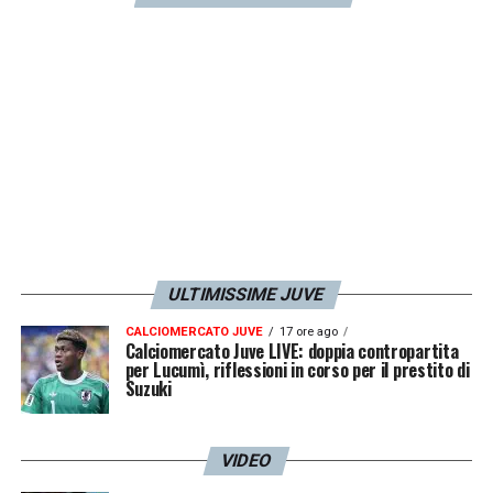
proprio del giocatore neroverde.
LA PLAYLIST DELLE NOSTRE TOP NEWS
ULTIMISSIME JUVE
CALCIOMERCATO JUVE
17 ore ago
Calciomercato Juve LIVE: doppia contropartita
per Lucumì, riflessioni in corso per il prestito di
Suzuki
VIDEO