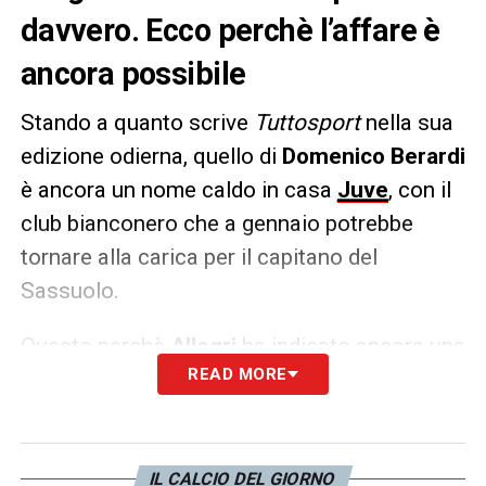
davvero. Ecco perchè l’affare è
ancora possibile
Stando a quanto scrive
Tuttosport
nella sua
edizione odierna, quello di
Domenico Berardi
è ancora un nome caldo in casa
Juve
, con il
club bianconero che a gennaio potrebbe
tornare alla carica per il capitano del
Sassuolo.
Questo perchè
Allegri
ha indicato ancora una
READ MORE
volta come gradirebbe avere a sua
disposizione un attaccante in grado di
consentirgli più cambi di modulo, con un
certo grado di fantasia e qualità:
l’identikit
IL CALCIO DEL GIORNO