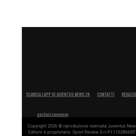
SCARICA L’APP DI JUVENTUS NEWS 24
CONTATTI
REDAZI
gestisci consenso
Copyright 2026 © riproduzione riservata Juventus News 
Editore e proprietario: Sport Review S.r.l P.I.11028660