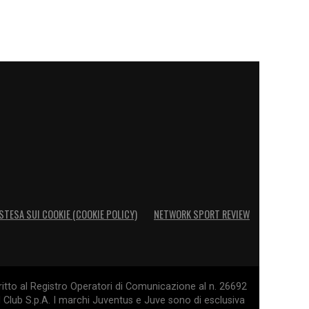
STESA SUI COOKIE (COOKIE POLICY)
NETWORK SPORT REVIEW
itto al Registro Operatori di Comunicazione al n. 26692
l Club S.p.A. I marchi Juventus e Juve sono di esclusiva