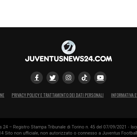
ONE
PRIVACY POLICY E TRATTAMENTO DEI DATI PERSONALI
INFORMATIVA E
24 – Registro Stampa Tribunale di Torino n. 45 del 07/09/2021 - Iscr
014 Sito non ufficiale, non autorizzato o connesso a Juventus Footbal