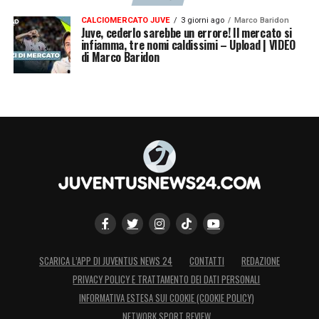
CALCIOMERCATO JUVE
3 giorni ago
Marco Baridon
Juve, cederlo sarebbe un errore! Il mercato si
infiamma, tre nomi caldissimi – Upload | VIDEO
di Marco Baridon
SCARICA L’APP DI JUVENTUS NEWS 24
CONTATTI
REDAZIONE
PRIVACY POLICY E TRATTAMENTO DEI DATI PERSONALI
INFORMATIVA ESTESA SUI COOKIE (COOKIE POLICY)
NETWORK SPORT REVIEW