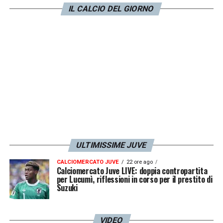
molto di più su quale sarà il vero obiettivo
IL CALCIO DEL GIORNO
stagionale.
LA PLAYLIST DELLE NOSTRE TOP NEWS
ULTIMISSIME JUVE
CALCIOMERCATO JUVE
22 ore ago
Calciomercato Juve LIVE: doppia contropartita
per Lucumì, riflessioni in corso per il prestito di
Suzuki
VIDEO