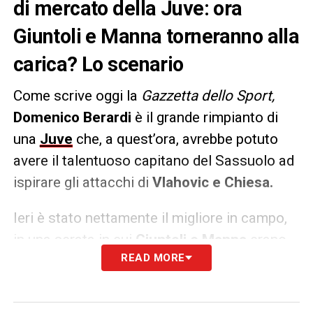
di mercato della Juve: ora
Giuntoli e Manna torneranno alla
carica? Lo scenario
Come scrive oggi la
Gazzetta dello Sport,
Domenico Berardi
è il grande rimpianto di
una
Juve
che, a quest’ora, avrebbe potuto
avere il talentuoso capitano del Sassuolo ad
ispirare gli attacchi di
Vlahovic e Chiesa.
Ieri è stato nettamente il migliore in campo,
in una serata in cui
Giuntoli e Manna
erano
READ MORE
in tribuna ad osservarlo da vicino. Possibile
nuovo assalto
a gennaio
, in un momento
della stagione in cui i bianconeri capiranno