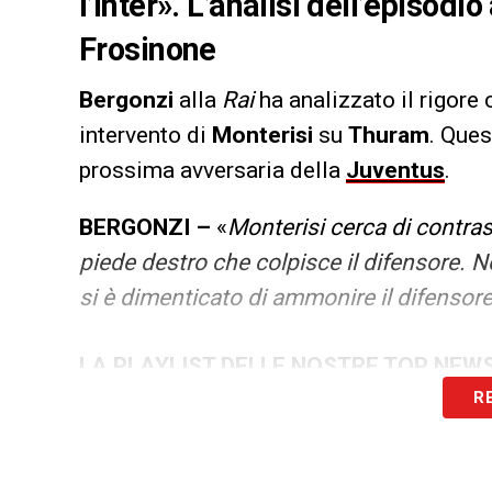
l’Inter». L’analisi dell’episodio
Frosinone
Bergonzi
alla
Rai
ha analizzato il rigore
intervento di
Monterisi
su
Thuram
. Ques
prossima avversaria della
Juventus
.
BERGONZI –
«
Monterisi cerca di contra
piede destro che colpisce il difensore. N
si è dimenticato di ammonire il difensor
LA PLAYLIST DELLE NOSTRE TOP NEW
R