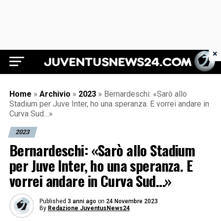
×
Juventus News 24
Home
»
Archivio
»
2023
»
Bernardeschi: «Sarò allo
Stadium per Juve Inter, ho una speranza. E vorrei andare in
Curva Sud…»
2023
Bernardeschi: «Sarò allo Stadium
per Juve Inter, ho una speranza. E
vorrei andare in Curva Sud…»
Published
3 anni ago
on
24 Novembre 2023
By
Redazione JuventusNews24