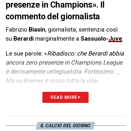
presenze in Champions». Il
commento del giornalista
Fabrizio
Biasin
, giornalista, sentenzia così
su
Berardi
marginalmente a
Sassuolo-
Juve
.
Le sue parole: «
Ribadisco: che Berardi abbia
ancora zero presenze in Champions League
è decisamente un’ingiustizia. Fortissimo. …
Ma su Bremer è rosso tutta la vita
».
READ MORE
LA PLAYLIST DELLE NOSTRE TOP NEWS
IL CALCIO DEL GIORNO