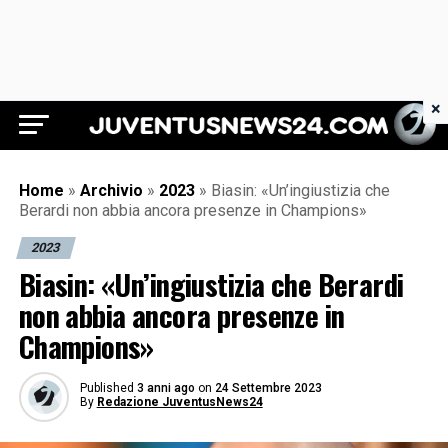
×
Juventus News 24
Home
»
Archivio
»
2023
»
Biasin: «Un’ingiustizia che
Berardi non abbia ancora presenze in Champions»
2023
Biasin: «Un’ingiustizia che Berardi
non abbia ancora presenze in
Champions»
Published
3 anni ago
on
24 Settembre 2023
By
Redazione JuventusNews24