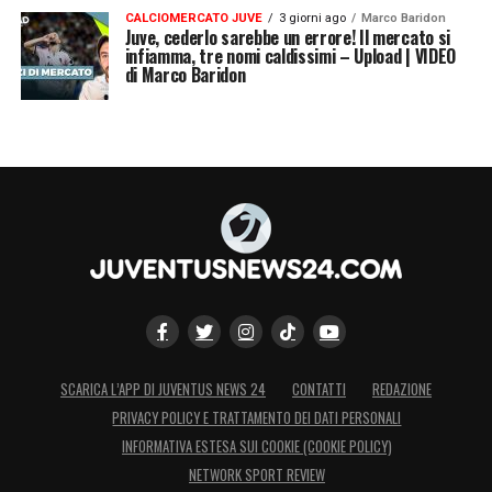
bilancio mancherà la voce ricavi Uefa, che ha
CALCIOMERCATO JUVE
3 giorni ago
Marco Baridon
portato nell’ultimo decennio all’incirca 80
Juve, cederlo sarebbe un errore! Il mercato si
infiamma, tre nomi caldissimi – Upload | VIDEO
milioni a stagione.
di Marco Baridon
LA PLAYLIST DELLE NOSTRE TOP NEWS
SCARICA L’APP DI JUVENTUS NEWS 24
CONTATTI
REDAZIONE
PRIVACY POLICY E TRATTAMENTO DEI DATI PERSONALI
INFORMATIVA ESTESA SUI COOKIE (COOKIE POLICY)
NETWORK SPORT REVIEW