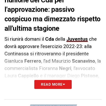
l’approvazione: passivo
cospicuo ma dimezzato rispetto
all’ultima stagione
Si riunirà domani il
Cda
della
Juventus
che
dovrà approvare l’esercizio 2022-23: alla
Continassa si ritroveranno il presidente
Gianluca
Ferrero
, l’ad Maurizio
Scanavino
, la
commercialista Fioranna
Negri
, l’avvocato
Laura
Cappiello
e il manager Diego
Pistone
,
ovvero la squadra nominata a gennaio, dopo
READ MORE
le dimissioni dell’intero Cda precedente,
capitanato dall’ex presidente Andrea Agnelli,
per governare il club bianconero nei prossimi