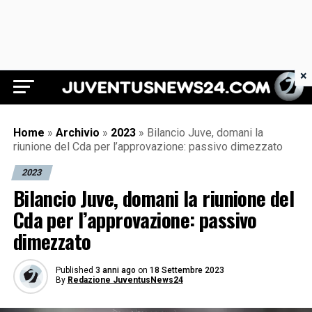
×
Juventus News 24
Home
»
Archivio
»
2023
»
Bilancio Juve, domani la
riunione del Cda per l’approvazione: passivo dimezzato
2023
Bilancio Juve, domani la riunione del
Cda per l’approvazione: passivo
dimezzato
Published
3 anni ago
on
18 Settembre 2023
By
Redazione JuventusNews24