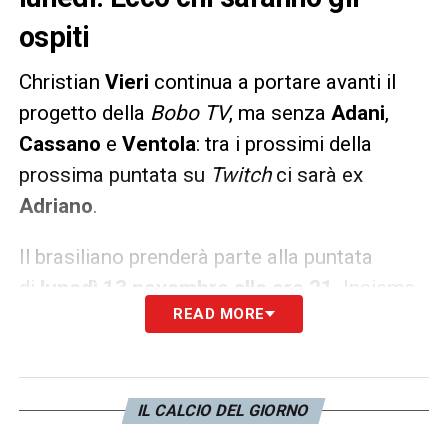
ospiti
Christian
Vieri
continua a portare avanti il
progetto della
Bobo TV
, ma senza
Adani
,
Cassano
e
Ventola
: tra i prossimi della
prossima puntata su
Twitch
ci sarà ex
Adriano
.
Il brasiliano prenderà parte alla puntata
di
lunedì 13 novembre alle ore 21
. Insieme
READ MORE
a lui anche gli ex
Juventus
Mark
Iuliano
,
Nicola
Amoruso
oltre Alino
Diamanti
.
LA PLAYLIST DELLE NOSTRE TOP NEWS
IL CALCIO DEL GIORNO