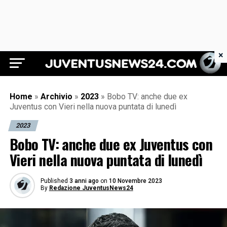
×
Juventus News 24
Home
»
Archivio
»
2023
»
Bobo TV: anche due ex
Juventus con Vieri nella nuova puntata di lunedì
2023
Bobo TV: anche due ex Juventus con
Vieri nella nuova puntata di lunedì
Published
3 anni ago
on
10 Novembre 2023
By
Redazione JuventusNews24