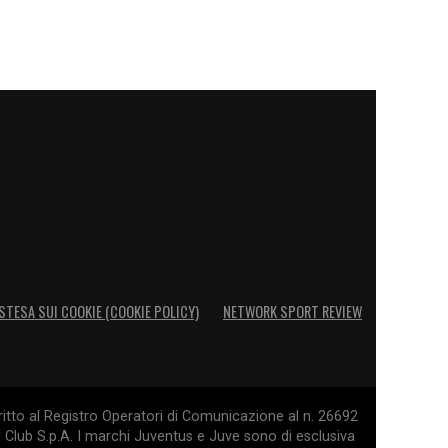
STESA SUI COOKIE (COOKIE POLICY)
NETWORK SPORT REVIEW
itto al Registro Operatori di Comunicazione al n. 26692
l Club S.p.A. I marchi Juventus e Juve sono di esclusiva