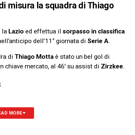
e di misura la squadra di Thiago
o la
Lazio
ed effettua il
sorpasso in classifica
nell’anticipo dell’11° giornata di
Serie A
.
dra di
Thiago Motta
è stato un bel gol di
in chiave mercato, al 46′ su assist di
Zirzkee
.
S
EAD MORE