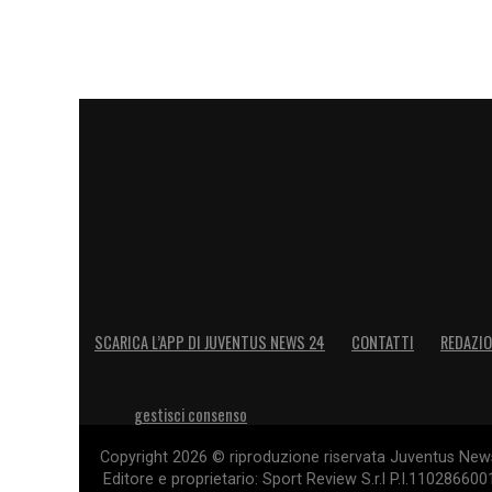
SCARICA L’APP DI JUVENTUS NEWS 24
CONTATTI
REDAZI
gestisci consenso
Copyright 2026 © riproduzione riservata Juventus News 
Editore e proprietario: Sport Review S.r.l P.I.11028660