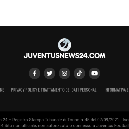
ONE
PRIVACY POLICY E TRATTAMENTO DEI DATI PERSONALI
INFORMATIVA E
24 – Registro Stampa Tribunale di Torino n. 45 del 07/09/2021 - Iscr
014 Sito non ufficiale, non autorizzato o connesso a Juventus Footbal