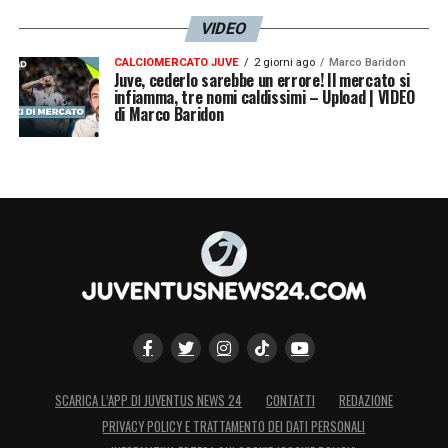
VIDEO
CALCIOMERCATO JUVE
2 giorni ago
Marco Baridon
Juve, cederlo sarebbe un errore! Il mercato si
infiamma, tre nomi caldissimi – Upload | VIDEO
di Marco Baridon
SCARICA L’APP DI JUVENTUS NEWS 24
CONTATTI
REDAZIONE
PRIVACY POLICY E TRATTAMENTO DEI DATI PERSONALI