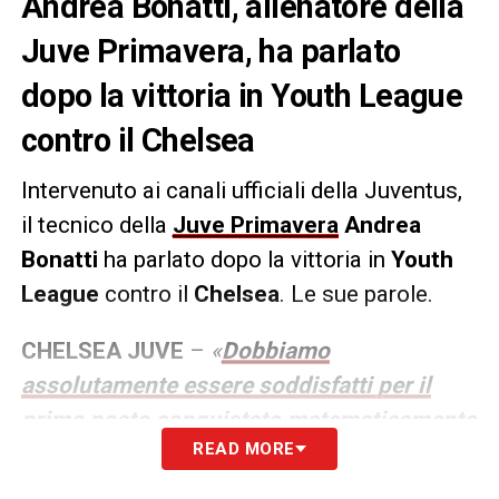
Andrea Bonatti, allenatore della
Juve Primavera, ha parlato
dopo la vittoria in Youth League
contro il Chelsea
Intervenuto ai canali ufficiali della Juventus,
il tecnico della
Juve Primavera
Andrea
Bonatti
ha parlato dopo la vittoria in
Youth
League
contro il
Chelsea
. Le sue parole.
CHELSEA JUVE
–
«
Dobbiamo
assolutamente essere soddisfatti per il
primo posto conquistato matematicamente
READ MORE
nel girone
, ma soprattutto per una
prestazione di alto livello sotto tanti punti di