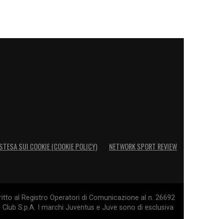
STESA SUI COOKIE (COOKIE POLICY)
NETWORK SPORT REVIEW
itto al Registro Operatori di Comunicazione al n. 26692
l Club S.p.A. I marchi Juventus e Juve sono di esclusiva