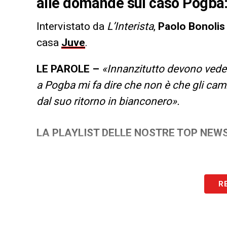
alle domande sul caso Pogba:
Intervistato da
L’Interista
,
Paolo Bonolis
casa
Juve
.
LE PAROLE –
«Innanzitutto devono vedere
a Pogba mi fa dire che non è che gli cam
dal suo ritorno in bianconero».
LA PLAYLIST DELLE NOSTRE TOP NEW
R