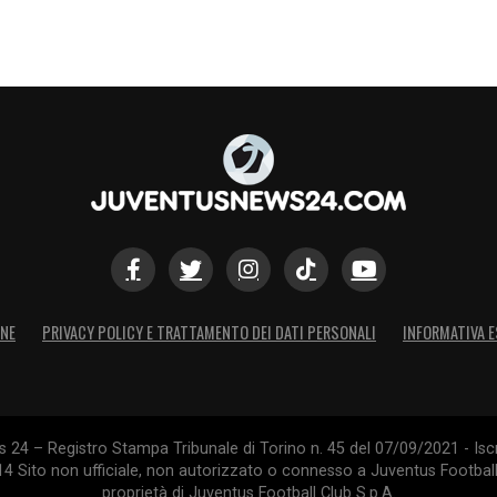
ONE
PRIVACY POLICY E TRATTAMENTO DEI DATI PERSONALI
INFORMATIVA E
24 – Registro Stampa Tribunale di Torino n. 45 del 07/09/2021 - Iscr
014 Sito non ufficiale, non autorizzato o connesso a Juventus Footbal
proprietà di Juventus Football Club S.p.A.