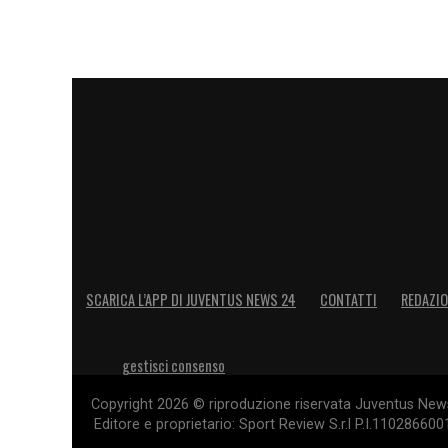
SCARICA L’APP DI JUVENTUS NEWS 24
CONTATTI
REDAZI
gestisci consenso
Copyright 2026 © riproduzione riservata Juventus News 
Editore e proprietario: Sport Review S.r.l P.I.11028660