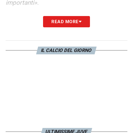
importanti».
TRIDENTE –
«Nel calcio sono fondamentali i
READ MORE
tempi e la velocità di come gira il pallone. Se
la palla gira lenta, è difficile verticalizzare. I
tre davanti vanno serviti al meglio per far sì
IL CALCIO DEL GIORNO
che facciano la differenza. A Dybala
chiediamo uno sforzo in più difensivamente
e stasera ha fatto le due fasi in maniera
discreta».
GOL INSIGNE –
«Ci mettiamo a zona come
direttive dal mister nel cross dal fondo. Ci
sono da vedere le posizioni se corrette o
non corrette nel gol. Si ritorna a cosa è
ULTIMISSIME JUVE