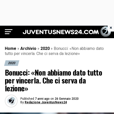
×
Juventus News 24
Home
»
Archivio
»
2020
»
Bonucci: «Non abbiamo dato
tutto per vincerla. Che ci serva da lezione»
2020
Bonucci: «Non abbiamo dato tutto
per vincerla. Che ci serva da
lezione»
Published
7 anni ago
on
26 Gennaio 2020
By
Redazione JuventusNews24