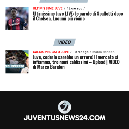
meglio tra zona e uomo: difendendo così
questi gol possono succedere. A volte sei
ULTIMISSIME JUVE
12 ore ago
Ultimissime Juve LIVE: le parole di Spalletti dopo
il Chelsea, Lucumì più vicino
messo bene e prendi gol lo stesso»
.
LA PLAYLIST DELLE NOSTRE TOP NEWS
VIDEO
CALCIOMERCATO JUVE
10 ore ago
Marco Baridon
Juve, cederlo sarebbe un errore! Il mercato si
infiamma, tre nomi caldissimi – Upload | VIDEO
di Marco Baridon