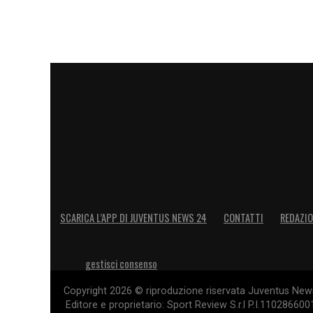
SCARICA L’APP DI JUVENTUS NEWS 24
CONTATTI
REDAZI
gestisci consenso
Copyright 2026 © riproduzione riservata Juventus News 
Editore e proprietario: Sport Review S.r.l P.I.11028660