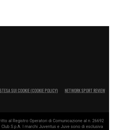
STESA SUI COOKIE (COOKIE POLICY)
NETWORK SPORT REVIEW
itto al Registro Operatori di Comunicazione al n. 26692
l Club S.p.A. I marchi Juventus e Juve sono di esclusiva