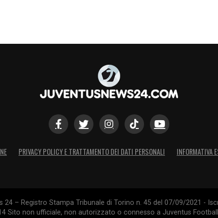
ONE
PRIVACY POLICY E TRATTAMENTO DEI DATI PERSONALI
INFORMATIVA E
24 – Registro Stampa Tribunale di Torino n. 45 del 07/09/2021 - Iscr
014 Sito non ufficiale, non autorizzato o connesso a Juventus Footbal