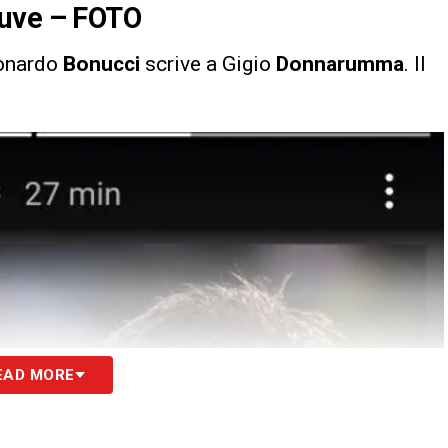
Juve – FOTO
eonardo
Bonucci
scrive a Gigio
Donnarumma
. Il
EAD MORE