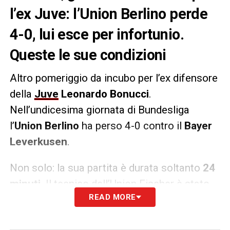
l’ex Juve: l’Union Berlino perde
4-0, lui esce per infortunio.
Queste le sue condizioni
Altro pomeriggio da incubo per l’ex difensore
della
Juve
Leonardo Bonucci
.
Nell’undicesima giornata di Bundesliga
l’
Union Berlino
ha perso 4-0 contro il
Bayer
Leverkusen
.
Non solo: la sua partita è durata soltanto
24
minuti
. Il tecnico dell’Union Fischer è stato
READ MORE
costretto infatti a toglierlo dal campo per un
problema muscolare
.