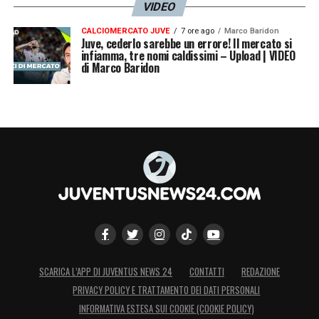
VIDEO
CALCIOMERCATO JUVE
7 ore ago
Marco Baridon
Juve, cederlo sarebbe un errore! Il mercato si
infiamma, tre nomi caldissimi – Upload | VIDEO
di Marco Baridon
SCARICA L’APP DI JUVENTUS NEWS 24
CONTATTI
REDAZIONE
PRIVACY POLICY E TRATTAMENTO DEI DATI PERSONALI
INFORMATIVA ESTESA SUI COOKIE (COOKIE POLICY)