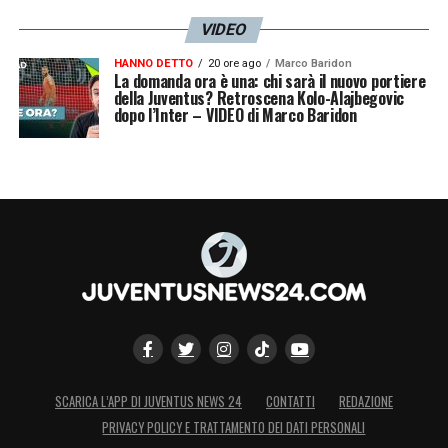
VIDEO
HANNO DETTO
20 ore ago
Marco Baridon
La domanda ora è una: chi sarà il nuovo portiere
della Juventus? Retroscena Kolo-Alajbegovic
dopo l’Inter – VIDEO di Marco Baridon
SCARICA L’APP DI JUVENTUS NEWS 24
CONTATTI
REDAZIONE
PRIVACY POLICY E TRATTAMENTO DEI DATI PERSONALI