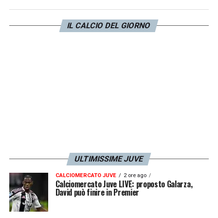
solo lo scorso 2 ottobre in occasione del
derby della Mole contro il
Torino
.
IL CALCIO DEL GIORNO
LA PLAYLIST DELLE NOSTRE TOP NEWS
ULTIMISSIME JUVE
CALCIOMERCATO JUVE
2 ore ago
Calciomercato Juve LIVE: proposto Galarza,
David può finire in Premier