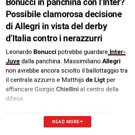
Bonucci in panchina con l’Inter?
Possibile clamorosa decisione
di Allegri in vista del derby
d’Italia contro i nerazzurri
Leonardo
Bonucci
potrebbe guardare
Inter-
Juve
dalla panchina. Massimiliano
Allegri
non avrebbe ancora sciolto il ballottaggio tra
il centrale azzurro e Matthijs
de Ligt
per
affiancare Giorgio
Chiellini
al centro della
difesa.
In questa stagione i numero 19, che il
READ MORE
tecnico bianconero considera di affidabilità
massimale, si è accomodato in panchina