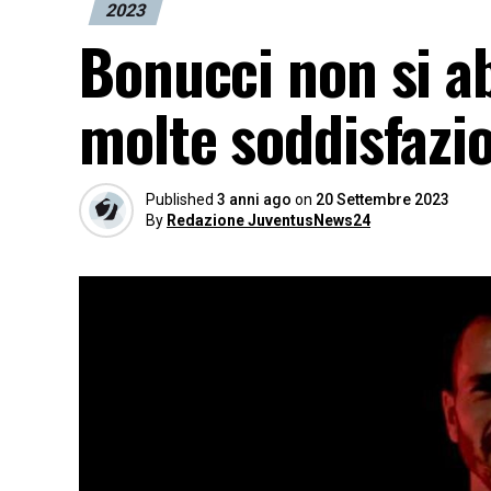
2023
Bonucci non si ab
molte soddisfazi
Published
3 anni ago
on
20 Settembre 2023
By
Redazione JuventusNews24