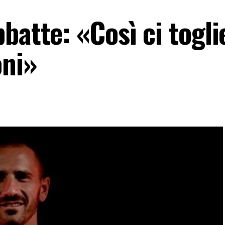
batte: «Così ci togl
oni»