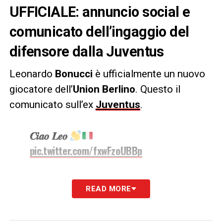
UFFICIALE: annuncio social e
comunicato dell’ingaggio del
difensore dalla Juventus
Leonardo
Bonucci
è ufficialmente un nuovo
giocatore dell’
Union Berlino
. Questo il
comunicato sull’ex
Juventus
.
𝑪𝒊𝒂𝒐 𝑳𝒆𝒐
pic.twitter.com/fxwFzoUBBp
— 1. FC Union Berlin (@fcunion)
September 1, 2023
READ MORE
IL COMUNICATO –
L’FC Union Berlin ha
ingaggiato il nazionale italiano Leonardo