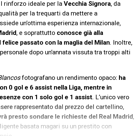
il rinforzo ideale per la
Vecchia Signora
, da
qualità per la trequarti da mettere a
possiede un’ottima esperienza internazionale,
Madrid
, e soprattutto
conosce già alla
 felice passato con la maglia del Milan
. Inoltre,
personale dopo un’annata vissuta tra troppi alti
Blancos
fotografano un rendimento opaco:
ha
n 0 gol e 6 assist nella Liga, mentre in
senze con 1 solo gol e 1 assist
. L’unico vero
sere rappresentato dal prezzo del cartellino,
vrà presto sondare le richieste del Real Madrid
,
lligente basata magari su un prestito con