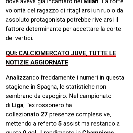
dove aveva già incantato nel
Milan
. La forte
volontà del ragazzo di ritagliarsi un ruolo da
assoluto protagonista potrebbe rivelarsi il
fattore determinante per accettare la corte
dei vertici.
QUI: CALCIOMERCATO JUVE, TUTTE LE
NOTIZIE AGGIORNATE
Analizzando freddamente i numeri in questa
stagione in Spagna, le statistiche non
sembrano da capogiro. Nel campionato
di
Liga
, l’ex rossonero ha
collezionato
27
presenze complessive,
mettendo a referto
5
assist ma restando a
quota
0
gol. Il rendimento in
Champions