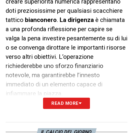
creare superiorità numerica rappresentano
doti preziosissime per qualsiasi scacchiere
tattico
bianconero
.
La dirigenza
è chiamata
a una profonda riflessione per capire se
valga la pena investire pesantemente su di lui
o se convenga dirottare le importanti risorse
verso altri obiettivi. L’operazione
richiederebbe uno sforzo finanziario
notevole, ma garantirebbe l’innesto
immediato di un elemento capace di
infiammare la piazza.
READ MORE
LA PLAYLIST DELLE NOSTRE TOP NEWS
IL CALCIO DEL GIORNO