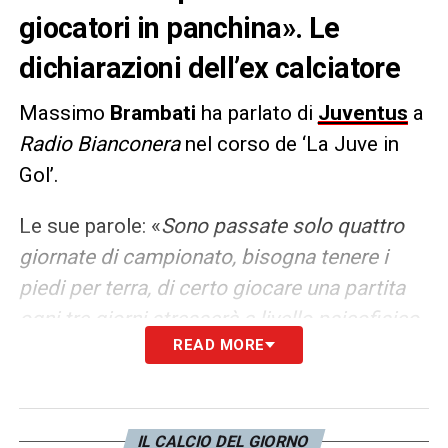
giocatori in panchina». Le
dichiarazioni dell’ex calciatore
Massimo
Brambati
ha parlato di
Juventus
a
Radio Bianconera
nel corso de ‘La Juve in
Gol’.
Le sue parole: «
Sono passate solo quattro
giornate di campionato, bisogna tenere i
piedi per terra, di certo giocare una partita
ogni tre giorni stresserà a livello psicofisico
READ MORE
le squadre impegnate in Europa, e se la Juve
impiega la settimana a lavorare bene in vista
della domenica, l’assenza dalle coppe può
essere vista come un vantaggio. La difficoltà
IL CALCIO DEL GIORNO