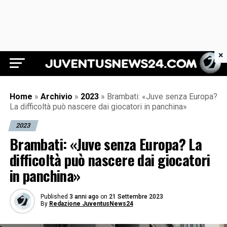
×
Juventus News 24
Home
»
Archivio
»
2023
»
Brambati: «Juve senza Europa?
La difficoltà può nascere dai giocatori in panchina»
2023
Brambati: «Juve senza Europa? La
difficoltà può nascere dai giocatori
in panchina»
Published
3 anni ago
on
21 Settembre 2023
By
Redazione JuventusNews24