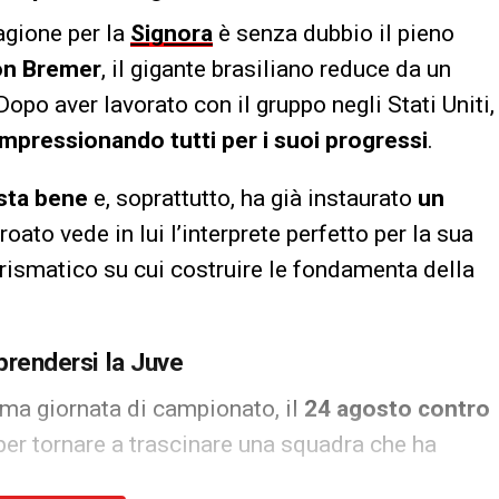
tagione per la
Signora
è senza dubbio il pieno
on Bremer
, il gigante brasiliano reduce da un
Dopo aver lavorato con il gruppo negli Stati Uniti,
impressionando tutti per i suoi progressi
.
 sta bene
e, soprattutto, ha già instaurato
un
croato vede in lui l’interprete perfetto per la sua
arismatico su cui costruire le fondamenta della
iprendersi la Juve
rima giornata di campionato, il
24 agosto contro
 per tornare a trascinare una squadra che ha