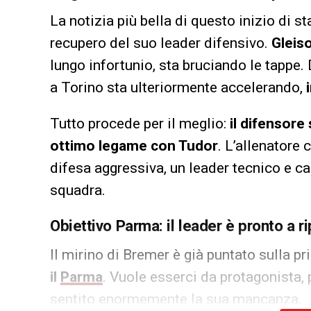
La notizia più bella di questo inizio di s
recupero del suo leader difensivo.
Gleis
lungo infortunio, sta bruciando le tappe. 
a Torino sta ulteriormente accelerando,
Tutto procede per il meglio:
il difensore
ottimo legame con Tudor
. L’allenatore 
difesa aggressiva, un leader tecnico e c
squadra.
Obiettivo Parma: il leader è pronto a r
Il mirino di Bremer è già puntato sulla p
il
Parma
. Vuole esserci da protagonista,
sentito enormemente la sua mancanza.