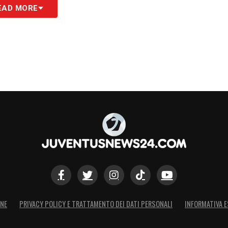
EAD MORE
trategie di mercato della Vecchia Signora
. Con
reparto numericamente completo, la necessità di
e drasticamente.
Anzi, ora la priorità potrebbe
la Juve, il ritorno del suo muro brasiliano vale più
S
ONE
PRIVACY POLICY E TRATTAMENTO DEI DATI PERSONALI
INFORMATIVA E