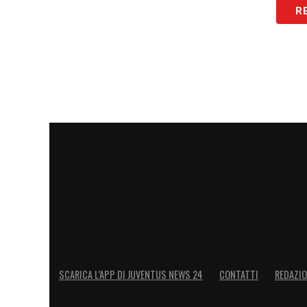
R
Questo suo recupero lampo cambia le s
un Bremer già in forma smagliante e un 
acquistare un nuovo centrale diminuisc
diventare quella di sfoltire la rosa
. Per 
di qualsiasi nuovo acquisto.
LA PLAYLIST DELLE NOSTRE TOP NEW
SCARICA L’APP DI JUVENTUS NEWS 24
CONTATTI
REDAZI