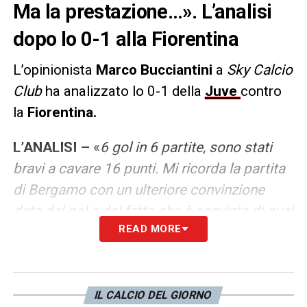
Ma la prestazione…». L’analisi
dopo lo 0-1 alla Fiorentina
L’opinionista
Marco Bucciantini
a
Sky Calcio
Club
ha analizzato lo 0-1 della
Juve
contro
la
Fiorentina.
L’ANALISI –
«
6 gol in 6 partite, sono stati
bravi a cavare 16 punti. Mi ricorda la partita
di Bergamo con un ulteriore convinzione
data dal gol e dal fatto che è convinta di quel
READ MORE
che fa. Non c’è bisogno di tanti concetti, ma
quel che fa lo fa insieme e porta a casa
qualcosa. Queste partite raccontano quel
che hai fatto w se sei squadra. Ma non so
IL CALCIO DEL GIORNO