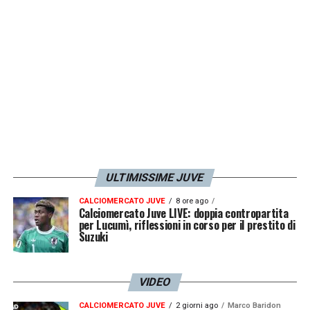
quanto futuro costruisci con questa
prestazione
».
LA PLAYLIST DELLE NOSTRE TOP NEWS
ULTIMISSIME JUVE
CALCIOMERCATO JUVE
8 ore ago
Calciomercato Juve LIVE: doppia contropartita
per Lucumì, riflessioni in corso per il prestito di
Suzuki
VIDEO
CALCIOMERCATO JUVE
2 giorni ago
Marco Baridon