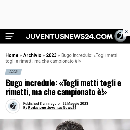
×
Juventus News 24
Home
»
Archivio
»
2023
»
Bugo incredulo: «Togli metti
togli e rimetti, ma che campionato è!»
2023
Bugo incredulo: «Togli metti togli e
rimetti, ma che campionato è!»
Published
3 anni ago
on
22 Maggio 2023
By
Redazione JuventusNews24