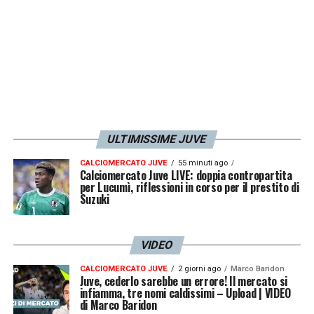
nonostante non abbia grandi doti difensive
nelle sue corde. È un ruolo in cui si è
adattato, quindi non bisogna aspettarsi
subito la chiusura degli spazi, le diagonali».
LA PLAYLIST DELLE NOSTRE TOP NEWS
ULTIMISSIME JUVE
CALCIOMERCATO JUVE
55 minuti ago
Calciomercato Juve LIVE: doppia contropartita
per Lucumì, riflessioni in corso per il prestito di
Suzuki
VIDEO
CALCIOMERCATO JUVE
2 giorni ago
Marco Baridon
Juve, cederlo sarebbe un errore! Il mercato si
infiamma, tre nomi caldissimi – Upload | VIDEO
di Marco Baridon