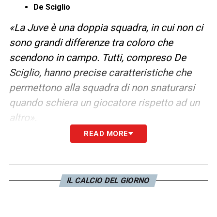
De Sciglio
«La Juve è una doppia squadra, in cui non ci
sono grandi differenze tra coloro che
scendono in campo. Tutti, compreso De
Sciglio, hanno precise caratteristiche che
permettono alla squadra di non snaturarsi
quando schiera un giocatore rispetto ad un
altro».
READ MORE
Cuadrado
«È il giocatore che si è più calato nella parte,
nonostante non abbia le caratteristiche da
IL CALCIO DEL GIORNO
terzino. Il colombiano riesce comunque a
dare una grossa mano alla squadra,