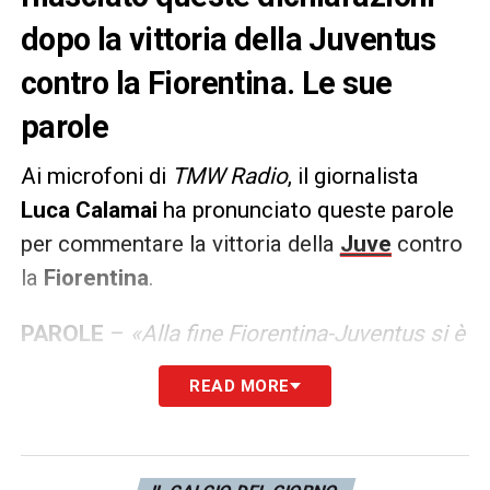
dopo la vittoria della Juventus
contro la Fiorentina. Le sue
parole
Ai microfoni di
TMW Radio
, il giornalista
Luca Calamai
ha pronunciato queste parole
per commentare la vittoria della
Juve
contro
la
Fiorentina
.
PAROLE
–
«Alla fine Fiorentina-Juventus si è
giocata, alla faccia della decisione di
READ MORE
centinaia di tifosi della Fiesole che sono
andati a spalare fango per le famiglie colpite
dall’alluvione. Le Istituzioni possono aver