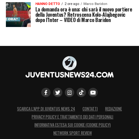
HANNO DETTO
2 ore ago
Marco Baridon
lucidità e cinismo incredibili. Per me non
La domanda ora è una: chi sarà il nuovo portiere
della Juventus? Retroscena Kolo-Alajbegovic
basterà, perché avrà bisogno di un altro
dopo l’Inter – VIDEO di Marco Baridon
Chiesa, di un altro Vlahovic, e qualcosa in
mezzo al campo. Ad oggi due squadre
hanno un identikit preciso, Inter e Juve, che
hanno qualcosa in più. Ieri ha fatto una
partita impressionante la Juventus, ma la
Juve di oggi è l’anticalcio».
LA PLAYLIST DELLE NOSTRE TOP NEWS
SCARICA L’APP DI JUVENTUS NEWS 24
CONTATTI
REDAZIONE
PRIVACY POLICY E TRATTAMENTO DEI DATI PERSONALI
INFORMATIVA ESTESA SUI COOKIE (COOKIE POLICY)
NETWORK SPORT REVIEW