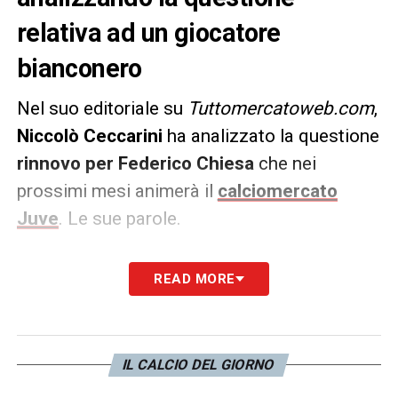
relativa ad un giocatore
bianconero
Nel suo editoriale su
Tuttomercatoweb.com
,
Niccolò Ceccarini
ha analizzato la questione
rinnovo per Federico Chiesa
che nei
prossimi mesi animerà il
calciomercato
Juve
. Le sue parole.
PAROLE
–
«Anche la Juventus ha diverse
READ MORE
questioni aperte, una di queste riguarda
Federico Chiesa, legato al club bianconero
fino al 2025. L’attaccante è pronto a vivere
IL CALCIO DEL GIORNO
una stagione da protagonista, Allegri punta