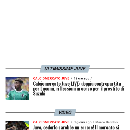
decisamente anche su di lui per tornare
subito nell’Europa che conta e lottare per lo
scudetto. La Juventus a breve inizierà a
entrare nel vivo della questione per cercare
un’intesa per estendere l’attuale contratto
fino al 2026».
LA PLAYLIST DELLE NOSTRE TOP NEWS
ULTIMISSIME JUVE
CALCIOMERCATO JUVE
19 ore ago
Calciomercato Juve LIVE: doppia contropartita
per Lucumì, riflessioni in corso per il prestito di
Suzuki
VIDEO
CALCIOMERCATO JUVE
3 giorni ago
Marco Baridon
Juve, cederlo sarebbe un errore! Il mercato si