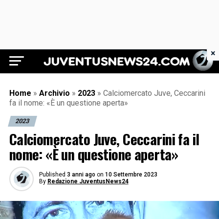
×
Juventus News 24
Home
»
Archivio
»
2023
»
Calciomercato Juve, Ceccarini
fa il nome: «È un questione aperta»
2023
Calciomercato Juve, Ceccarini fa il
nome: «È un questione aperta»
Published
3 anni ago
on
10 Settembre 2023
By
Redazione JuventusNews24