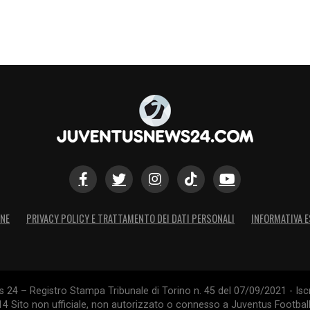
ONE
PRIVACY POLICY E TRATTAMENTO DEI DATI PERSONALI
INFORMATIVA E
24 – Registro Stampa Tribunale di Torino n. 45 del 07/09/2021 - Iscr
014 Sito non ufficiale, non autorizzato o connesso a Juventus Footbal