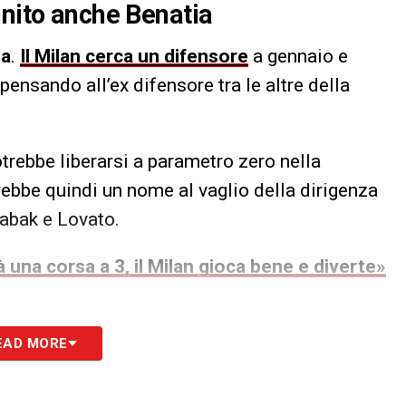
inito anche Benatia
ia
.
Il Milan cerca un difensore
a gennaio e
ensando all’ex difensore tra le altre della
trebbe liberarsi a parametro zero nella
rebbe quindi un nome al vaglio della dirigenza
Kabak e Lovato.
 una corsa a 3, il Milan gioca bene e diverte»
EAD MORE
S