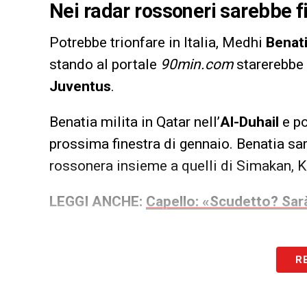
Nei radar rossoneri sarebbe f
Potrebbe trionfare in Italia, Medhi
Benat
stando al portale
90min.com
starerebbe p
Juventus
.
Benatia milita in Qatar nell’
Al-Duhail
e po
prossima finestra di gennaio. Benatia sa
rossonera insieme a quelli di Simakan, 
LEGGI ANCHE:
Capello: «Scudetto? Sarà
R
LA PLAYLIST DELLE NOSTRE TOP NEW