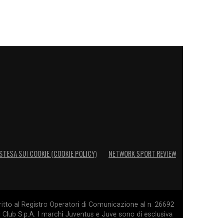
STESA SUI COOKIE (COOKIE POLICY)
NETWORK SPORT REVIEW
itto al Registro Operatori di Comunicazione al n. 26692
l Club S.p.A. I marchi Juventus e Juve sono di esclusiva