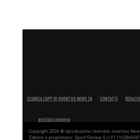
SCARICA L’APP DI JUVENTUS NEWS 24
CONTATTI
REDAZI
gestisci consenso
Copyright 2026 © riproduzione riservata Juventus News 
Editore e proprietario: Sport Review S.r.l P.I.11028660