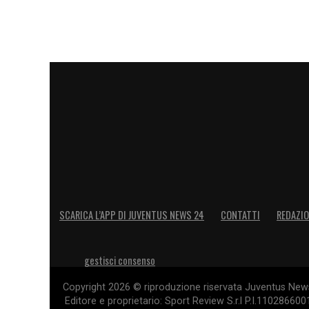
SCARICA L’APP DI JUVENTUS NEWS 24
CONTATTI
REDAZI
gestisci consenso
Copyright 2026 © riproduzione riservata Juventus News 
Editore e proprietario: Sport Review S.r.l P.I.11028660