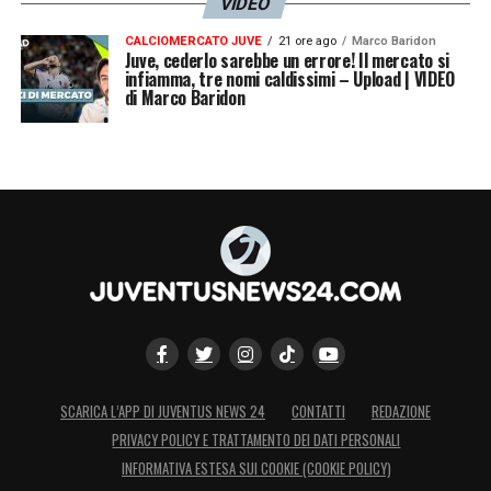
VIDEO
CALCIOMERCATO JUVE
21 ore ago
Marco Baridon
Juve, cederlo sarebbe un errore! Il mercato si
infiamma, tre nomi caldissimi – Upload | VIDEO
di Marco Baridon
SCARICA L’APP DI JUVENTUS NEWS 24
CONTATTI
REDAZIONE
PRIVACY POLICY E TRATTAMENTO DEI DATI PERSONALI
INFORMATIVA ESTESA SUI COOKIE (COOKIE POLICY)