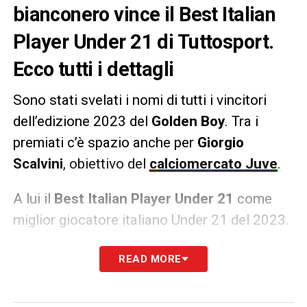
bianconero vince il Best Italian
Player Under 21 di Tuttosport.
Ecco tutti i dettagli
Sono stati svelati i nomi di tutti i vincitori
dell’edizione 2023 del
Golden Boy
. Tra i
premiati c’è spazio anche per
Giorgio
Scalvini
, obiettivo del
calciomercato Juve
.
A lui il
Best Italian Player Under 21
come
miglior giocatore italiano Under 21 del 2023.
READ MORE
LA PLAYLIST DELLE NOSTRE TOP NEWS