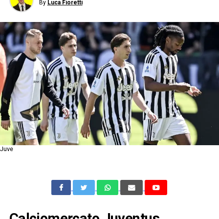
By
Luca Fioretti
Juve
Calciomercato Juventus,