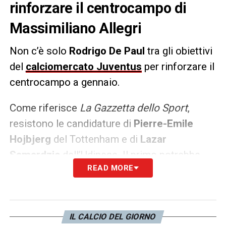
rinforzare il centrocampo di
Massimiliano Allegri
Non c’è solo
Rodrigo De Paul
tra gli obiettivi
del
calciomercato Juventus
per rinforzare il
centrocampo a gennaio.
Come riferisce
La Gazzetta dello Sport
,
resistono le candidature di
Pierre-Emile
Hojbjerg
del Tottenham e di
Lazar
Samardzic
dell’Udinese. Il primo potrebbe
READ MORE
cambiare aria visto il poco spazio ma gli
Spurs non hanno ancora dato l’ok alla sua
cessione, mentre il secondo ha una
valutazione sopra i 25 milioni.
IL CALCIO DEL GIORNO