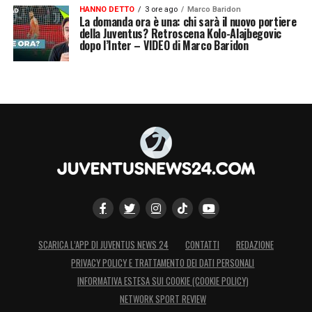
HANNO DETTO
3 ore ago
Marco Baridon
La domanda ora è una: chi sarà il nuovo portiere
della Juventus? Retroscena Kolo-Alajbegovic
dopo l’Inter – VIDEO di Marco Baridon
SCARICA L’APP DI JUVENTUS NEWS 24
CONTATTI
REDAZIONE
PRIVACY POLICY E TRATTAMENTO DEI DATI PERSONALI
INFORMATIVA ESTESA SUI COOKIE (COOKIE POLICY)
NETWORK SPORT REVIEW