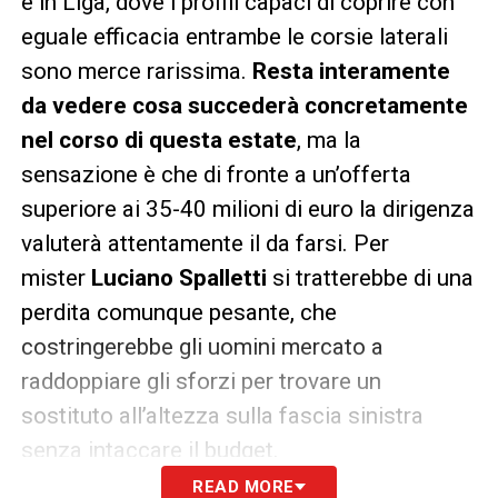
e in Liga, dove i profili capaci di coprire con
eguale efficacia entrambe le corsie laterali
sono merce rarissima.
Resta interamente
da vedere cosa succederà concretamente
nel corso di questa estate
, ma la
sensazione è che di fronte a un’offerta
superiore ai 35-40 milioni di euro la dirigenza
valuterà attentamente il da farsi. Per
mister
Luciano Spalletti
si tratterebbe di una
perdita comunque pesante, che
costringerebbe gli uomini mercato a
raddoppiare gli sforzi per trovare un
sostituto all’altezza sulla fascia sinistra
senza intaccare il budget.
READ MORE