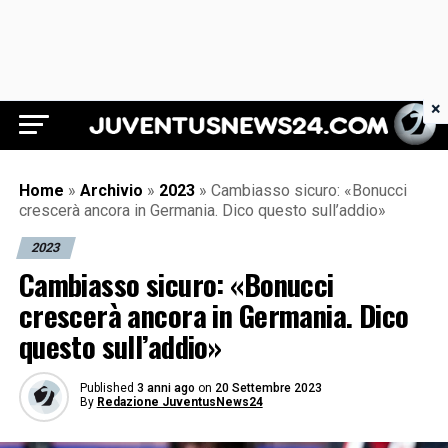
×
Juventus News 24
Home
»
Archivio
»
2023
»
Cambiasso sicuro: «Bonucci
crescerà ancora in Germania. Dico questo sull’addio»
2023
Cambiasso sicuro: «Bonucci
crescerà ancora in Germania. Dico
questo sull’addio»
Published
3 anni ago
on
20 Settembre 2023
By
Redazione JuventusNews24