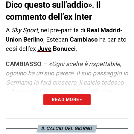
Dico questo sull’addio». Il
commento dell’ex Inter
A
Sky Sport
, nel pre-partita di
Real Madrid-
Union Berlino
, Esteban
Cambiaso
ha parlato
così dell’ex
Juve
Bonucci
.
CAMBIASSO
– «Ogni scelta è rispettabile,
ognuno ha un suo parere. Il suo passaggio in
Germania lo farà crescere, il calcio tedesco
e il vivere in Germania gli darà un’ottica
READ MORE
diversa. Non è stata una scelta fatta solo per
giocare in Champions, ma anche sul lungo
periodo. La Germania dà delle esperienze
importanti».
IL CALCIO DEL GIORNO