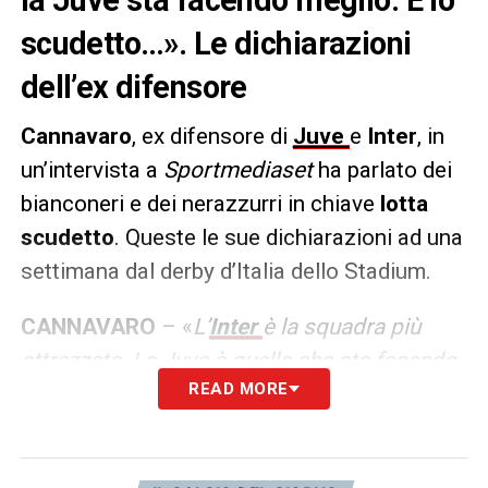
scudetto…». Le dichiarazioni
dell’ex difensore
Cannavaro
, ex difensore di
Juve
e
Inter
, in
un’intervista a
Sportmediaset
ha parlato dei
bianconeri e dei nerazzurri in chiave
lotta
scudetto
. Queste le sue dichiarazioni ad una
settimana dal derby d’Italia dello Stadium.
CANNAVARO
– «
L’
Inter
è la squadra più
attrezzata. La Juve è quella che sta facendo
READ MORE
meglio. Lotta scudetto? Ci sono pure Milan e
Napoli che possono rientrare, il campionato
è ancora lungo
».