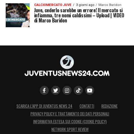
CALCIOMERCATO JUVE
3 giorni ago
Marco Baridon
Juve, cederlo sarebbe un errore! Il mercato si
infiamma, tre nomi caldissimi – Upload | VIDEO
di Marco Baridon
SCARICA L’APP DI JUVENTUS NEWS 24
CONTATTI
REDAZIONE
PRIVACY POLICY E TRATTAMENTO DEI DATI PERSONALI
INFORMATIVA ESTESA SUI COOKIE (COOKIE POLICY)
NETWORK SPORT REVIEW