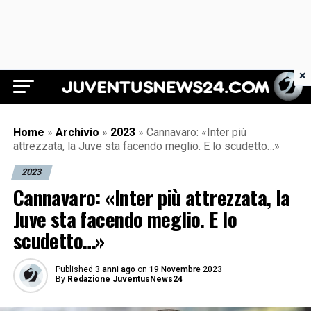
×
Juventus News 24
Home
»
Archivio
»
2023
»
Cannavaro: «Inter più
attrezzata, la Juve sta facendo meglio. E lo scudetto…»
2023
Cannavaro: «Inter più attrezzata, la
Juve sta facendo meglio. E lo
scudetto…»
Published
3 anni ago
on
19 Novembre 2023
By
Redazione JuventusNews24